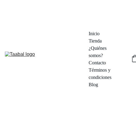
¡DESCUBRE DESCUENTOS EN PIEZAS ÚNICAS!  - ENVÍOS DESDE 
MADRID EN 48/72 HORAS
Inicio
Tienda
¿Quiénes 
somos?
Contacto
Términos y 
condiciones
Blog