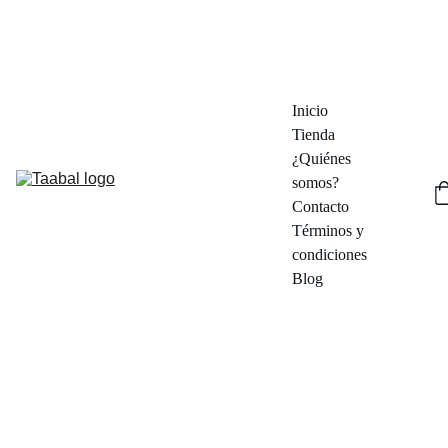
¡DESCUBRE DESCUENTOS EN PIEZAS ÚNICAS!  - ENVÍOS DESDE 
MADRID EN 48/72 HORAS
Inicio
Tienda
¿Quiénes 
somos?
Contacto
Términos y 
condiciones
Blog