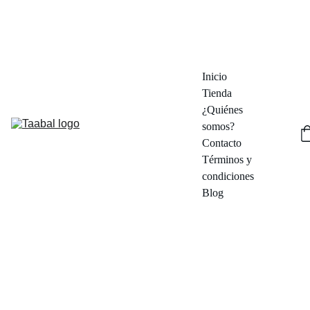
¡DESCUBRE DESCUENTOS EN PIEZAS ÚNICAS!  - ENVÍOS DESDE 
MADRID EN 48/72 HORAS
Inicio
Tienda
¿Quiénes 
somos?
Contacto
Términos y 
condiciones
Blog