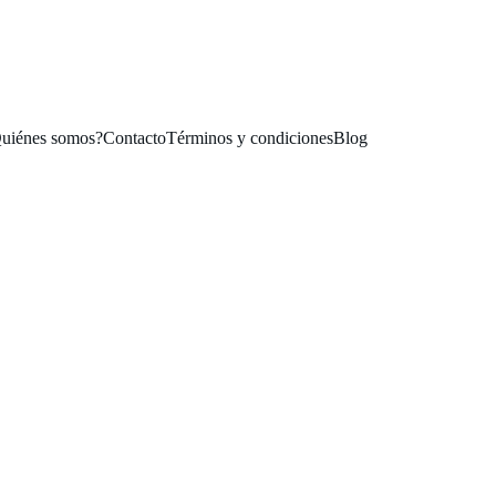
DESCUENTOS EN PIEZAS ÚNICAS!  - ENVÍOS DESDE MADRID EN 
uiénes somos?
Contacto
Términos y condiciones
Blog