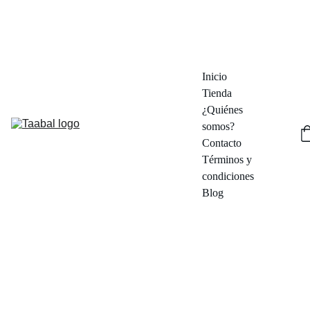
¡DESCUBRE DESCUENTOS EN PIEZAS ÚNICAS!  - ENVÍOS DESDE 
MADRID EN 48/72 HORAS
Inicio
Tienda
¿Quiénes 
somos?
Contacto
Términos y 
condiciones
Blog