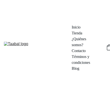
¡DESCUBRE DESCUENTOS EN PIEZAS ÚNICAS!  - ENVÍOS DESDE 
MADRID EN 48/72 HORAS
Inicio
Tienda
¿Quiénes 
somos?
Contacto
Términos y 
condiciones
Blog